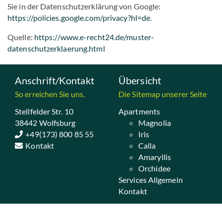
Sie in der Datenschutzerklärung von Google:
https://policies.google.com/privacy?hl=de
.
Quelle:
https://www.e-recht24.de/muster-
datenschutzerklaerung.html
Anschrift/Kontakt
Übersicht
So erreichen Sie uns.
Die Sitemap unserer Seite
Stellfelder Str. 10
Apartments
38442 Wolfsburg
Magnolia
+49(173) 800 85 55
Iris
Kontakt
Calla
Amaryllis
Orchidee
Services Allgemein
Kontakt