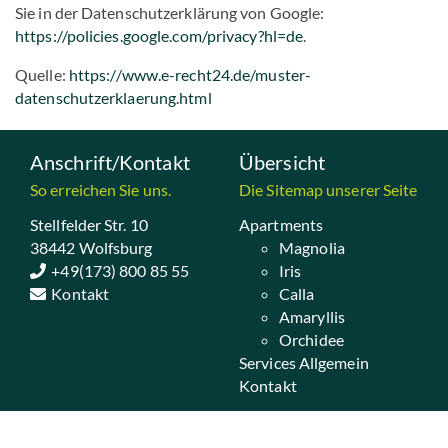
Sie in der Datenschutzerklärung von Google:
https://policies.google.com/privacy?hl=de
.
Quelle:
https://www.e-recht24.de/muster-
datenschutzerklaerung.html
Anschrift/Kontakt
Übersicht
So erreichen Sie uns.
Die Sitemap unserer Seite
Stellfelder Str. 10
Apartments
38442 Wolfsburg
Magnolia
+49(173) 800 85 55
Iris
Kontakt
Calla
Amaryllis
Orchidee
Services Allgemein
Kontakt